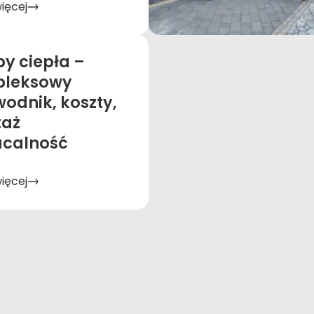
więcej
y ciepła –
leksowy
odnik, koszty,
aż
acalność
więcej