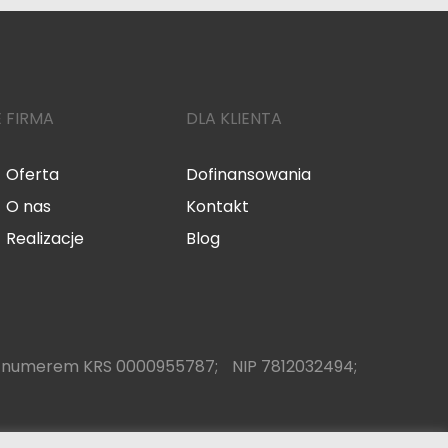
E
FIRMA
DLA KLIENTA
Oferta
Dofinansowania
O nas
Kontakt
Realizacje
Blog
pod numerem KRS 0000955787; NIP 7812032494;