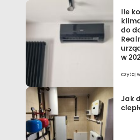
Ile k
klim
do d
Real
urzą
w 20
czytaj 
Jak 
ciep