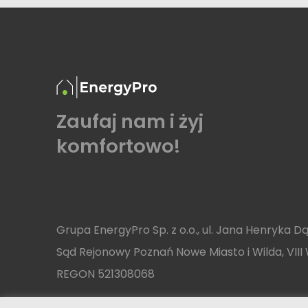
Zaufaj nam i żyj
komfortowo!
Grupa EnergyPro Sp. z o.o., ul. Jana Henryka
Sąd Rejonowy Poznań Nowe Miasto i Wilda, VI
REGON 521308068