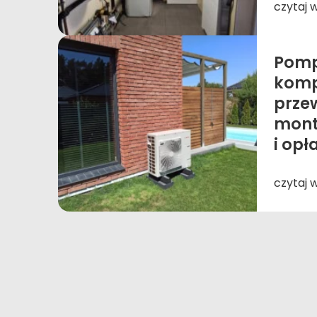
czytaj 
Pomp
komp
przew
mont
i opł
czytaj 