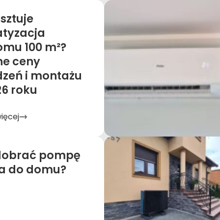
osztuje
atyzacja
omu 100 m²?
ne ceny
dzeń i montażu
26 roku
więcej
dobrać pompę
ła do domu?